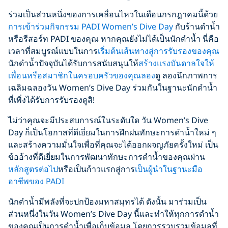
ร่วมเป็นส่วนหนึ่งของการเคลื่อนไหวในเดือนกรกฎาคมนี้ด้วย
การเข้าร่วมกิจกรรม PADI Women’s Dive Day
กับร้านดำน้ำ
หรือรีสอร์ท PADI ของคุณ หากคุณยังไม่ได้เป็นนักดำน้ำ นี่คือ
เวลาที่สมบูรณ์แบบในการ
เริ่มต้นเส้นทางสู่การรับรองของคุณ
นักดำน้ำปัจจุบันได้รับการสนับสนุนให้
สร้างแรงบันดาลใจให้
เพื่อนหรือสมาชิกในครอบครัวของคุณลอง
ดู ลองนึกภาพการ
เฉลิมฉลองวัน Women’s Dive Day ร่วมกันในฐานะนักดำน้ำ
ที่เพิ่งได้รับการรับรองดูสิ!
ไม่ว่าคุณจะมีประสบการณ์ในระดับใด วัน Women’s Dive
Day ก็เป็นโอกาสที่ดีเยี่ยมในการฝึกฝนทักษะการดำน้ำใหม่ ๆ
และสร้างความมั่นใจเพื่อที่คุณจะได้ออกผจญภัยครั้งใหม่ เป็น
ข้ออ้างที่ดีเยี่ยมในการพัฒนาทักษะการดำน้ำของคุณผ่าน
หลักสูตรต่อไป
หรือเป็นก้าวแรกสู่การ
เป็นผู้นำในฐานะมือ
อาชีพของ PADI
นักดำน้ำมีพลังที่จะปกป้องมหาสมุทรได้ ดังนั้น มาร่วมเป็น
ส่วนหนึ่งในวัน Women’s Dive Day นี้และทำให้ทุกการดำน้ำ
ของคุณเป็นการดำน้ำเพื่อเก็บข้อมูล โดยการรวบรวมข้อมูลที่