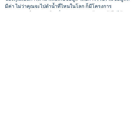
มีค่า ไม่ว่าคุณจะไปดำน้ำที่ไหนในโลก ก็มีโครงการ
วิทยาศาสตร์ภาคพลเมืองที่คุณสามารถส่งข้อมูลเข้าไปได้
เสมอ ไม่ว่าจะเป็นโปรแกรม Dive Against Debris การ
สำรวจประชากรฉลามและกระเบนทั่วโลก (Global Shark &
Ray Census) หรือการสำรวจความหลากหลายทางชีวภาพ
AWARE ซึ่งทั้งหมดนี้บริหารจัดการผ่านระบบ
Conservation
Action Portal