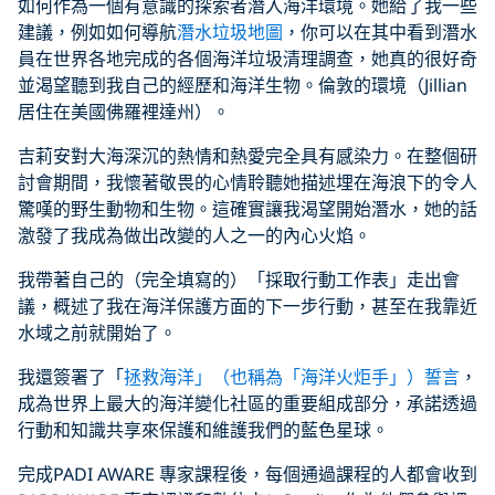
如何作為一個有意識的探索者潛入海洋環境。她給了我一些
建議，例如如何導航
潛水垃圾地圖
，你可以在其中看到潛水
員在世界各地完成的各個海洋垃圾清理調查，她真的很好奇
並渴望聽到我自己的經歷和海洋生物。倫敦的環境（Jillian
居住在美國佛羅裡達州）。
吉莉安對大海深沉的熱情和熱愛完全具有感染力。在整個研
討會期間，我懷著敬畏的心情聆聽她描述埋在海浪下的令人
驚嘆的野生動物和生物。這確實讓我渴望開始潛水，她的話
激發了我成為做出改變的人之一的內心火焰。
我帶著自己的（完全填寫的）「採取行動工作表」走出會
議，概述了我在海洋保護方面的下一步行動，甚至在我靠近
水域之前就開始了。
我還簽署了「
拯救海洋」（也稱為「海洋火炬手」）誓言
，
成為世界上最大的海洋變化社區的重要組成部分，承諾透過
行動和知識共享來保護和維護我們的藍色星球。
完成PADI AWARE 專家課程後，每個通過課程的人都會收到