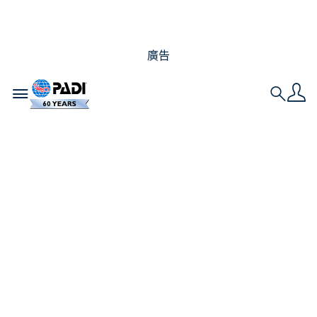
廣告
Toggle navigation
Search
努力拯救海洋：一位非
潛水員參加PADI
AWARE專長課程的經