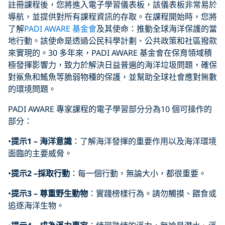
註冊課程後，您將進入電子學習儀表板，該儀表板非常易於
導航，並提供對所有課程資訊的存取。在課程開始時，您將
了解
PADI AWARE 基金會
及其使命：推動全球海洋保護的當
地行動。該使命是透過公民科學計劃、公共政策和社區撥款
來實現的。30 多年來，PADI AWARE 基金會在保育領域積
極發揮影響力，致力於解決日益普遍的海洋垃圾問題，確保
對鯊魚和鰩魚等脆弱物種的保護，並幫助全球社會應對無數
的環境問題。
PADI AWARE 專家課程的電子學習部分分為10 個可操作的
部分：
•
提示
1 –
海洋意識
：了解海洋發揮的重要作用以及海洋環境
面臨的主要威脅。
•
提示
2 –
採取行動
：每一個行動，無論大小，都很重要。
•
提示
3 –
尊重野生動物
：實踐榜樣行為。請勿觸摸、餵食或
追逐海洋生物。