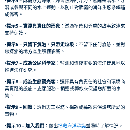
•
提示
4 –
成為浮力專家
：練習熟練的浮力，無論是潛水、浮
潛或參與不同的水上運動，以防止對脆弱的海洋生態系統造
成傷害。
•
提示
5 –
實踐負責任的形象
：透過準確和尊重的故事敘述來
支持保護。
•
提示
6 –
只留下氣泡，只帶走垃圾
：不留下任何痕跡，並對
您探索的地方產生積極影響。
•
提示
7 –
成為公民科學家
：監測和恢復重要的海洋棲息地以
推進海洋研究。
•
提示
8 –
成為生態觀光客
：選擇具有負責任的社會和環境商
業實踐的設施。志願服務、捐贈或籌款來保護您所愛的事
物。
•
提示
9 –
回饋
：透過志工服務、捐款或募款來保護您所愛的
事物。
•
提示
10 –
加入我們
：做出
拯救海洋承諾
並隨時了解情況。