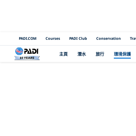
PADI Channels
PADI.COM
Courses
PADI Club
Conservation
Tra
主頁
潛水
旅行
環境保護