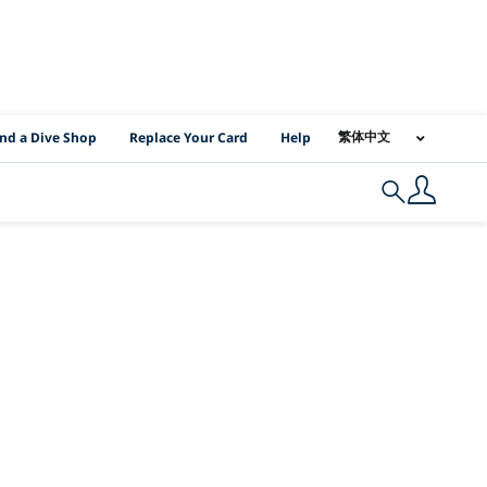
I Location Links
繁体中文
ind a Dive Shop
Replace Your Card
Help
Search