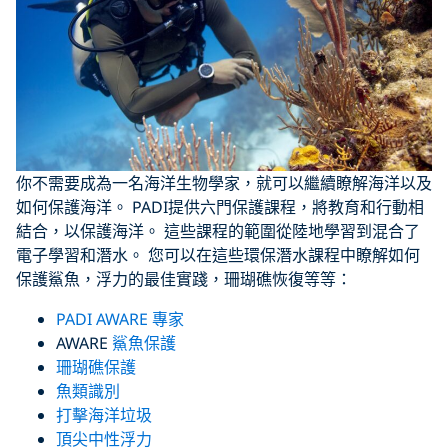
你不需要成為一名海洋生物學家，就可以繼續瞭解海洋以及
如何保護海洋。 PADI提供六門保護課程，將教育和行動相
結合，以保護海洋。 這些課程的範圍從陸地學習到混合了
電子學習和潛水。 您可以在這些環保潛水課程中瞭解如何
保護鯊魚，浮力的最佳實踐，珊瑚礁恢復等等：
P
ADI
A
WARE
專家
AWARE
鯊魚保護
珊瑚礁保護
魚類識別
打擊海洋垃圾
頂尖中性
浮力