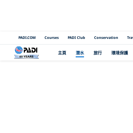
PADI Channels
PADI.COM
Courses
PADI Club
Conservation
Tra
主頁
潛水
旅行
環境保護