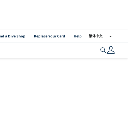
I Location Links
繁体中文
ind a Dive Shop
Replace Your Card
Help
Search