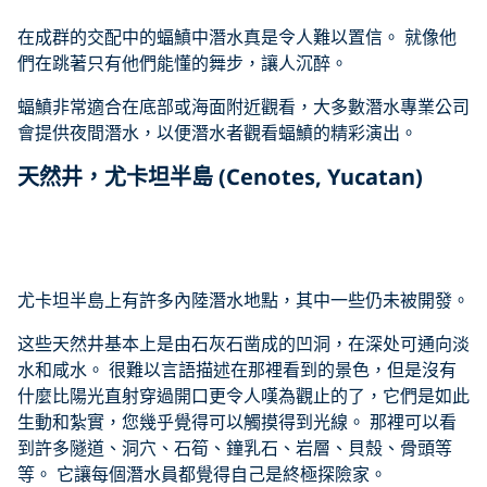
YouTube video
在成群的交配中的蝠鱝中潛水真是令人難以置信。 就像他
們在跳著只有他們能懂的舞步，讓人沉醉。
蝠鱝非常適合在底部或海面附近觀看，大多數潛水專業公司
會提供夜間潛水，以便潛水者觀看蝠鱝的精彩演出。
天然井，尤卡坦半島 (Cenotes, Yucatan)
Click to display the embedded
YouTube video
尤卡坦半島上有許多內陸潛水地點，其中一些仍未被開發。
这些天然井基本上是由石灰石凿成的凹洞，在深处可通向淡
水和咸水。 很難以言語描述在那裡看到的景色，但是沒有
什麼比陽光直射穿過開口更令人嘆為觀止的了，它們是如此
生動和紮實，您幾乎覺得可以觸摸得到光線。 那裡可以看
到許多隧道、洞穴、石筍、鐘乳石、岩層、貝殼、骨頭等
等。 它讓每個潛水員都覺得自己是終極探險家。