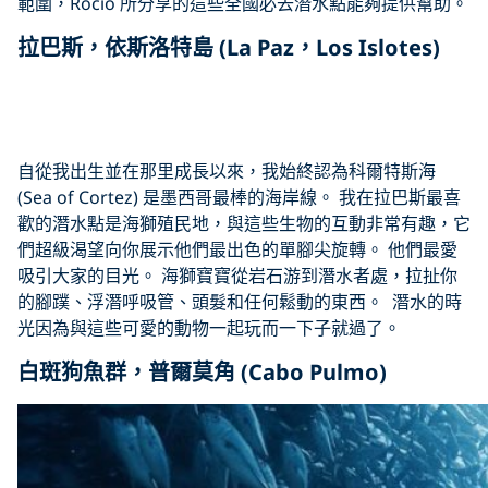
範圍，Rocio 所分享的這些全國必去潛水點能夠提供幫助。
拉巴斯，依斯洛特島 (La Paz，Los Islotes)
Click to display the embedded
YouTube video
自從我出生並在那里成長以來，我始終認為科爾特斯海
(Sea of Cortez) 是墨西哥最棒的海岸線。 我在拉巴斯最喜
歡的潛水點是海獅殖民地，與這些生物的互動非常有趣，它
們超級渴望向你展示他們最出色的單腳尖旋轉。 他們最愛
吸引大家的目光。 海獅寶寶從岩石游到潛水者處，拉扯你
的腳蹼、浮潛呼吸管、頭髮和任何鬆動的東西。 潛水的時
光因為與這些可愛的動物一起玩而一下子就過了。
白斑狗魚群，普爾莫角 (Cabo Pulmo)