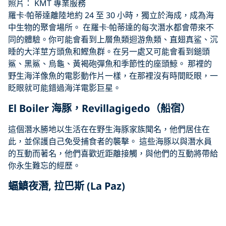
照片： KMT 專業服務
羅卡·帕蒂達離陸地約 24 至 30 小時，獨立於海成，成為海
中生物的聚會場所。 在羅卡·帕蒂達的每次潛水都會帶來不
同的體驗。你可能會看到上層魚類迴游魚類、直翅真鲨、沉
睡的大洋莖方頭魚和鰹魚群。在另一處又可能會看到鎚頭
鯊、黑鯊、烏龜、黃褐砲彈魚和季節性的座頭鯨。 那裡的
野生海洋像魚的電影動作片一樣，在那裡沒有時間眨眼，一
眨眼就可能錯過海洋電影巨星。
El Boiler 海豚，Revillagigedo（船宿）
這個潛水勝地以生活在在野生海豚家族聞名，他們居住在
此，並保護自己免受捕食者的襲擊。 這些海豚以與潛水員
的互動而著名，他們喜歡近距離接觸，與他們的互動將帶給
你永生難忘的經歷。
蝠鱝夜潛, 拉巴斯 (La Paz)
Click to display the embedded