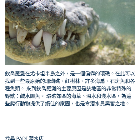
欽喬羅灘在尤卡坦半島之外，是一個偏僻的環礁。在此可以
找到一些最原始的珊瑚礁、紅樹林、許多海扇、石斑魚和各
種魚類。 來到欽喬羅灘的主要原因是該地區的非常特殊的
野獸：鹹水鱷魚。 環礁郊區的海草、溫水和淺水區，為這
些爬行動物提供了絕佳的家園，也是令潛水員興奮之地。
Click to display the embedded
YouTube video
找尋 PADI 潛水店