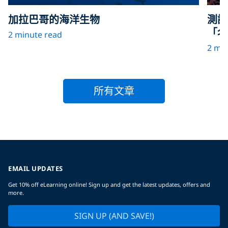
加拉巴哥的海洋生物
測試
「名
2 minute read
2 min
所有文章
EMAIL UPDATES
Get 10% off eLearning online! Sign up and get the latest updates, offers and
more.
SIGN UP (AND SAVE!)