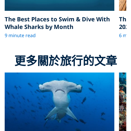
The Best Places to Swim & Dive With
The 
Whale Sharks by Month
202
9 minute read
6 min
更多關於旅行的文章