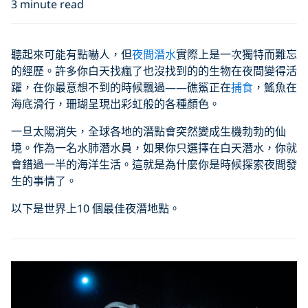
3 minute read
聽起來可能有點嚇人，但
夜間潛水
實際上是一次獨特而難忘
的經歷。許多你白天找瘋了也沒找到的的生物在夜間變得活
躍，在你最意想不到的時候飄過——礁鯊正在
捕食
，鰩魚在
海底滑行，珊瑚呈現出彩虹般的各種顏色。
一旦太陽消失，全球各地的潛點會突然變成生機勃勃的仙
境。作為一名水肺潛水員，如果你只選擇在白天潛水，你就
會錯過一半的海洋生活。這就是為什麼你是時候探索夜間發
生的事情了。
以下是世界上10 個最佳夜潛地點。