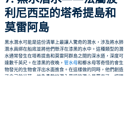
利尼西亞的塔希提島和
莫雷阿島
黑水潛水可能是這份清單上最讓人驚奇的潛水，涉及將水肺
潛水員綁在船底並將他們懸浮在漆黑的水中。這種類型的潛
水通常發生在塔希提島和莫雷阿群島之間的深水道，深度可
達數千英尺。在漆黑的夜晚，
管水母
和櫛水母等奇怪的會生
物發光的生物會浮出水面進食。在這樣做的同時，他們創造
了自己的光芒，並為勇敢地潛入黑暗的潛水員帶來了一場精
彩的表演。
潛水類型：
開放海域放流
特色生物：
生物發光生物
何時前往：
三月至十一月
查看法屬波利尼西亞的所有潛水度假村