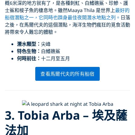
概6米深的地方就有了，是各種刺魟、白鰭礁鯊、珍鰺、護
士鯊和梭子魚的棲息地。雖然Maaya Thila 是世界上
最好的
船宿潛點之一，它同時也躋身最佳夜間潛水地點之列。
日落
之後，在馬爾代夫的這個潛點，海洋生物們瘋狂的覓食活動
將帶來令人難忘的體驗。
潛水類型：
尖峰
特色生物：
白鰭礁鯊
何時前往：
十二月至五月
查看馬爾代夫的所有船宿
3. Tobia Arba – 埃及薩
法加