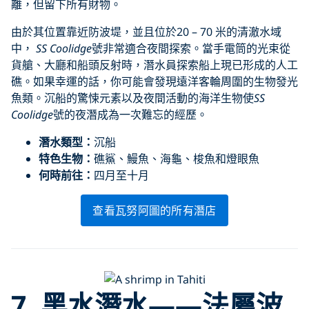
離，但留下所有財物。
由於其位置靠近防波堤，並且位於20 – 70 米的清澈水域
中，
SS Coolidge
號非常適合夜間探索。當手電筒的光束從
貨艙、大廳和船頭反射時，潛水員探索船上現已形成的人工
礁。如果幸運的話，你可能會發現遠洋客輪周圍的生物發光
魚類。沉船的驚悚元素以及夜間活動的海洋生物使
SS
Coolidge
號的夜潛成為一次難忘的經歷。
潛水類型：
沉船
特色生物：
礁鯊、鰻魚、海龜、梭魚和燈眼魚
何時前往：
四月至十月
查看瓦努阿圖的所有潛店
7. 黑水潛水——法屬波