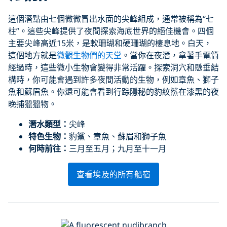
這個潛點由七個微微冒出水面的尖峰組成，通常被稱為“七
柱”。這些尖峰提供了夜間探索海底世界的絕佳機會。四個
主要尖峰高近15米，是軟珊瑚和硬珊瑚的棲息地。白天，
這個地方就是
微觀生物們的天堂
。當你在夜潛，拿著手電筒
經過時，這些微小生物會變得非常活躍。探索洞穴和懸垂結
構時，你可能會遇到許多夜間活動的生物，例如章魚、獅子
魚和蘇眉魚。你還可能會看到行踪隱秘的豹紋鯊在漆黑的夜
晚捕獵獵物。
潛水類型：
尖峰
特色生物：
豹鯊、章魚、蘇眉和獅子魚
何時前往：
三月至五月；九月至十一月
查看埃及的所有船宿