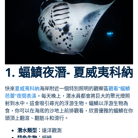
1. 蝠鱝夜潛- 夏威夷科納
快來
夏威夷科納
海岸附近一個特別照明的觀察區
觀看“蝠鱝
芭蕾”夜間表演
。每天晚上，潛水員都會將巨大的聚光燈照
射到水中。這會吸引尋光的浮游生物。蝠鱝以浮游生物為
食，你可以在海底的沙地上前排觀看，欣賞優雅的蝠鱝在你
頭頂上翻滾、翻筋斗和滑行。
潛水類型：
遠洋觀測
特色生物：
蝠鱝