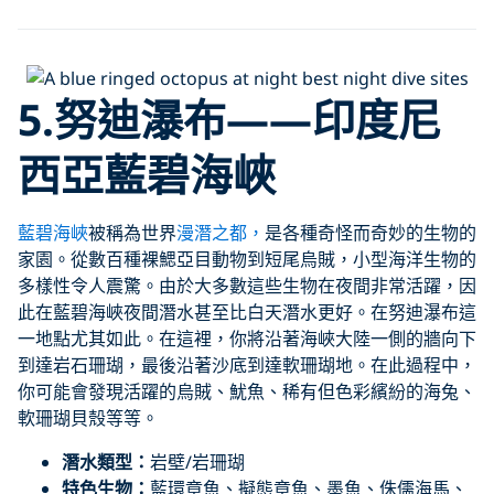
5.努迪瀑布——印度尼
西亞藍碧海峽
藍碧海峽
被稱為世界
漫潛之都，
是各種奇怪而奇妙的生物的
家園。從數百種裸鰓亞目動物到短尾烏賊，小型海洋生物的
多樣性令人震驚。由於大多數這些生物在夜間非常活躍，因
此在藍碧海峽夜間潛水甚至比白天潛水更好。在努迪瀑布這
一地點尤其如此。在這裡，你將沿著海峽大陸一側的牆向下
到達岩石珊瑚，最後沿著沙底到達軟珊瑚地。在此過程中，
你可能會發現活躍的烏賊、魷魚、稀有但色彩繽紛的海兔、
軟珊瑚貝殼等等。
潛水類型：
岩壁/岩珊瑚
特色生物：
藍環章魚、擬態章魚、墨魚、侏儒海馬、