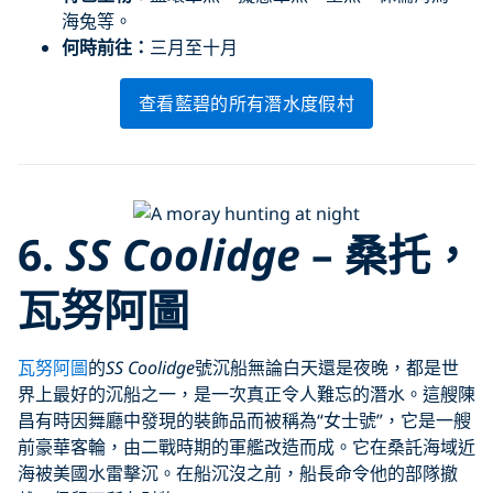
海兔等。
何時前往：
三月至十月
查看藍碧的所有潛水度假村
6.
SS Coolidge
– 桑托，
瓦努阿圖
瓦努阿圖
的
SS Coolidge
號沉船無論白天還是夜晚，都是世
界上最好的沉船之一，是一次真正令人難忘的潛水。這艘陳
昌有時因舞廳中發現的裝飾品而被稱為“女士號”，它是一艘
前豪華客輪，由二戰時期的軍艦改造而成。它在桑託海域近
海被美國水雷擊沉。在船沉沒之前，船長命令他的部隊撤