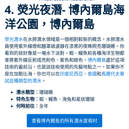
4. 熒光夜潛- 博內爾島海
洋公園，博內爾島
熒光潛水
在水肺潛水領域是一個相對較新的概念。水肺潛水
員使用紫外線燈和麵罩過濾器在漆黑的夜晚照亮珊瑚礁。你
看到的就好像是一場水下派對。蝦、鰻魚和各種海洋生物都
會將紫外線反射成亮粉色、紫色和綠色。
博內爾島
處於這項
技術的最前沿，也是該技術使用的先驅地點之一。如果你不
是在加勒比海，你也可以在
印度尼西亞
、
泰國
和
馬爾代夫嘗
試這種類型的潛水
。
潛水類型：
珊瑚礁
特色生物：
蝦、鰻魚、海兔和星狀珊瑚
何時前往：
全年
查看博內爾島的所有潛水度假村