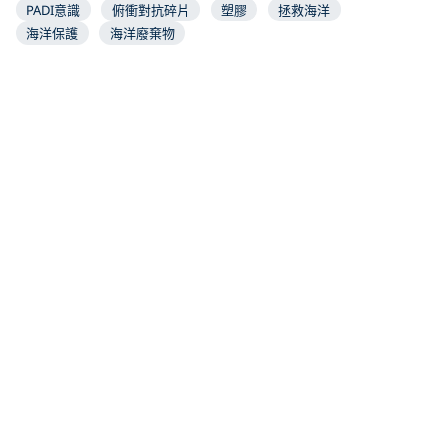
PADI意識
俯衝對抗碎片
塑膠
拯救海洋
海洋保護
海洋廢棄物
Just for You
The Best Places to Swim & Dive With
The 
Whale Sharks by Month
202