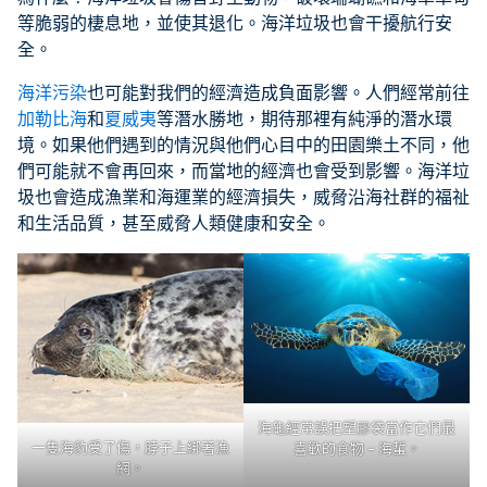
等脆弱的棲息地，並使其退化。海洋垃圾也會干擾航行安
全。
海洋污染
也可能對我們的經濟造成負面影響。人們經常前往
加勒比海
和
夏威夷
等潛水勝地，期待那裡有純淨的潛水環
境。如果他們遇到的情況與他們心目中的田園樂土不同，他
們可能就不會再回來，而當地的經濟也會受到影響。海洋垃
圾也會造成漁業和海運業的經濟損失，威脅沿海社群的福祉
和生活品質，甚至威脅人類健康和安全。
海龜經常誤把塑膠袋當作它們最
一隻海豹受了傷，脖子上綁著漁
喜歡的食物 – 海蜇。
網。