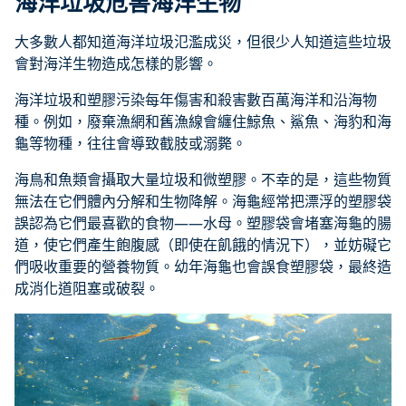
海洋垃圾危害海洋生物
大多數人都知道海洋垃圾氾濫成災，但很少人知道這些垃圾
會對海洋生物造成怎樣的影響。
海洋垃圾和塑膠污染每年傷害和殺害數百萬海洋和沿海物
種。例如，廢棄漁網和舊漁線會纏住鯨魚、鯊魚、海豹和海
龜等物種，往往會導致截肢或溺斃。
海鳥和魚類會攝取大量垃圾和微塑膠。不幸的是，這些物質
無法在它們體內分解和生物降解。海龜經常把漂浮的塑膠袋
誤認為它們最喜歡的食物——水母。塑膠袋會堵塞海龜的腸
道，使它們產生飽腹感（即使在飢餓的情況下），並妨礙它
們吸收重要的營養物質。幼年海龜也會誤食塑膠袋，最終造
成消化道阻塞或破裂。