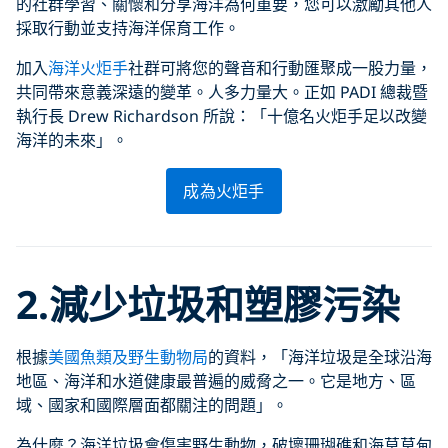
的社群學習、關懷和分享海洋為何重要，您可以激勵其他人
採取行動並支持海洋保育工作。
加入
海洋火炬手
社群可將您的聲音和行動匯聚成一股力量，
共同帶來意義深遠的變革。人多力量大。正如 PADI 總裁暨
執行長 Drew Richardson 所說：「十億名火炬手足以改變
海洋的未來」。
成為火炬手
2.減少垃圾和塑膠污染
根據
美國魚類及野生動物局
的資料，「海洋垃圾是全球沿海
地區、海洋和水道健康最普遍的威脅之一。它是地方、區
域、國家和國際層面都關注的問題」。
為什麼？海洋垃圾會傷害野生動物，破壞珊瑚礁和海草草甸