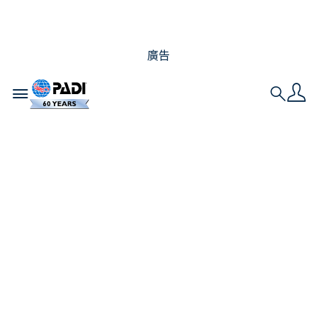
廣告
Toggle navigation
Search
成為職業美人魚是怎樣
一種體驗