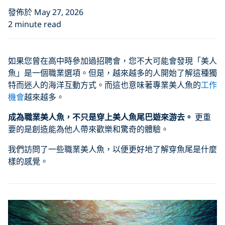
發佈於 May 27, 2026
2 minute read
如果您曾在高中時參加過招聘會，您不大可能會發現「美人
魚」是一個職業選項。但是，越來越多的人開始了解這種獨
特而迷人的海洋互動方式。而這也意味著專業美人魚的
工作
機會
越來越多。
成為職業美人魚，不只是穿上美人魚尾巴遊來游去。
更重
要的是創造能為他人帶來歡樂和驚奇的體驗。
我們訪問了一些職業美人魚，以便更好地了解穿魚尾是什麼
樣的感覺。