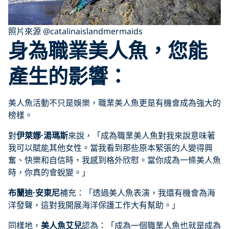
照片來源 @catalinaislandmermaids
身為職業美人魚，您能
產生的影響：
美人魚活動不只是娛樂，職業美人魚更是有機會成為強大的
榜樣。
對
伊萊娜·湯瑪斯
來說，「成為職業美人魚對我來說意味著
我可以賦能其他女性。當我看到那些原本緊張的人變得興
奮、快樂和自信時，我感到格外欣慰。當你成為一條美人魚
時，你真的會蛻變。」
布蘭迪·安東尼
補充：「透過美人魚表演，我還有機會為海
洋發聲，這對我開展海洋保護工作大有幫助。」
同樣地，
美人魚艾兒
認為：「成為一個職業人魚也就是成為