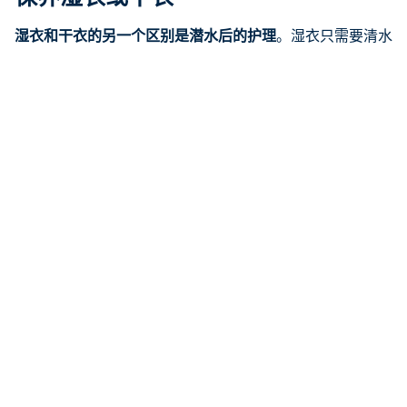
湿衣和干衣的另一个区别是潜水后的护理
。湿衣只需要清水
（也许需要一些湿衣洗洁剂）和潜水后的合理存放。干衣也
是一样，但还需要定期润滑拉链，并不时进行维修或更换：
靴子、密封件和拉链都会随着时间的推移而
损坏
。如果没有
适当的保养，干衣就会变成一件令人不愉快、不那么干爽的
潜水服！