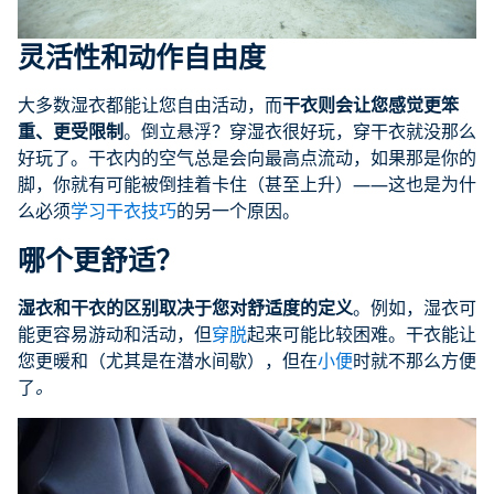
灵活性和
动作自由度
大多数湿衣都能让您自由活动，而
干衣则会让您感觉更笨
重、更受限制
。倒立悬浮？穿湿衣很好玩，穿干衣就没那么
好玩了。干衣内的空气总是会向最高点流动，如果那是你的
脚，你就有可能被倒挂着卡住（甚至上升）——这也是为什
么必须
学习干衣技巧
的另一个原因。
哪个更舒适？
湿衣和干衣的区别取决于您对舒适度的定义
。例如，湿衣可
能更容易游动和活动，但
穿脱
起来可能比较困难。干衣能让
您更暖和（尤其是在潜水间歇），但在
小便
时就不那么方便
了
。