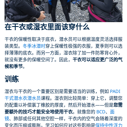
在干衣或湿衣里面该穿什么
干衣的保暖性取决于底衣，潜水员可以根据温度灵活选择服
装类型。
冬季冰潜时
穿上保暖性极强的衣服，夏季则可以选
择薄薄的底衣。而另一方面，湿衣除了加一件防寒背心外，
就没有更多的保暖空间了。因此，
干衣可以适应更广泛的气
候和季节
。
训练
湿衣与干衣的一个重要区别是需要适当的训练，例如
PADI
干式潜水衣潜水员
课程。湿衣则比较简单：穿上它，调整您
的配重以补偿氯丁橡胶的厚度，然后开始潜水——但是
您需
要额外的技巧才能安全地使用干衣
。就像您的
BCD
、
面
镜
、肺部或任何其他空腔一样，干衣内的空气会随着深度的
变化而压缩或膨胀。学习如何应对这些影响是
保持中性浮力