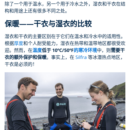
除了一个用于温水，另一个用于冷水之外，湿衣和干衣在结
构和用途上还有很多不同之处。
保暖——干衣与湿衣的比较
湿衣和干衣的主要区别在于它们在温水和冷水中的适用性。
根据
厚度
和个人耐受能力，湿衣在热带和温带地区都很受欢
迎。然而，在
温度
低于 10ºC/50ºF
的寒冷环境
中，则
需要干
衣的额外保护和保暖
。事实上，在
Silfra
等冰潜热点地区，
干衣是必须的！