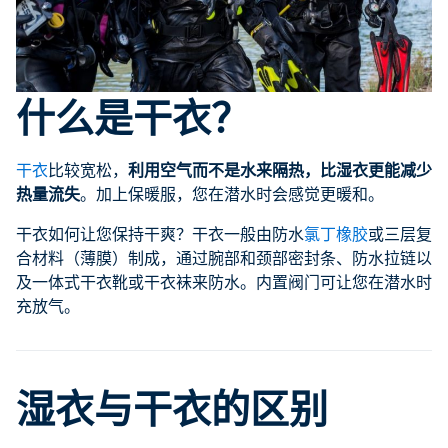
什么是干衣？
干衣
比较宽松，
利用空气而不是水来隔热，比湿衣更能减少
热量流失
。加上保暖服，您在潜水时会感觉更暖和。
干衣如何让您保持干爽？干衣一般由防水
氯丁橡胶
或三层复
合材料（薄膜）制成，通过腕部和颈部密封条、防水拉链以
及一体式干衣靴或干衣袜来防水。内置阀门可让您在潜水时
充放气。
湿衣与干衣的区别