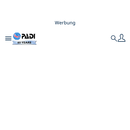
Werbung
Toggle navigation
Search
Go Eco! Kleine
Entscheidungen,
große Wirkung
über und unter der