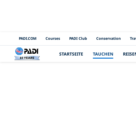
PADI Channels
PADI.COM
Courses
PADI Club
Conservation
Tra
STARTSEITE
TAUCHEN
REISE