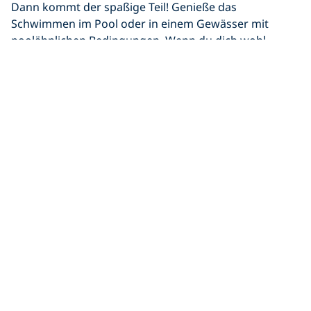
Dann kommt der spaßige Teil! Genieße das
Schwimmen im Pool oder in einem Gewässer mit
poolähnlichen Bedingungen. Wenn du dich wohl
fühlst, kannst du mit deinem Instructor in tieferes
Wasser gehen – bis zu einer maximalen Tiefe von
6 Metern.
Optionaler Open Water-
Tauchgang
„Open Water“ bezieht sich auf jedes große
Gewässer
(das Meer, einen See, einen Steinbruch
usw.). Während die meisten Leute ihre Open Water-
Tauchgänge im Meer machen, kannst du einen
optionalen DSD-Open Water-Tauchgang überall
machen, wo es ruhig ist, z. B. in
heißen Quellen
oder
einem ruhigen Fluss.
Die maximale Tiefe für einen Open Water-Tauchgang