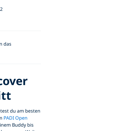
22
n das
cover
tt
test du am besten
em
PADI Open
einem Buddy bis