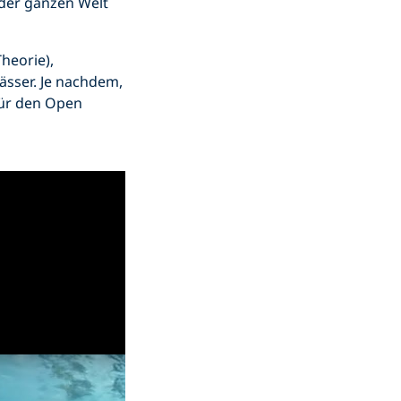
 der ganzen Welt
heorie),
sser. Je nachdem,
für den Open