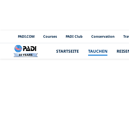
PADI Channels
PADI.COM
Courses
PADI Club
Conservation
Tra
STARTSEITE
TAUCHEN
REISE