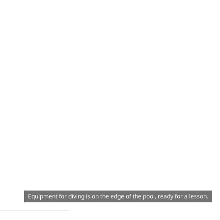
Equipment for diving is on the edge of the pool, ready for a lesson.