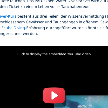
Tiefe tauchen. Das PADI Open Water Diver-Brevet wird auf
dein Ticket zu einem Leben voller Tauchabenteuer.
iver-Kurs
besteht aus drei Teilen: der Wissensvermittlung (T
eschlossenem Gewässer und Tauchgängen in offenem Gewä
 Scuba Diving
-Erfahrung durchgeführt wurde, könnte sie 
 angerechnet werden.
Click to display the embedded YouTube video