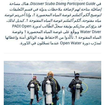
Discover Scuba Diving Participant Guide. هناك مساحة
حة لهم لإضافة ملاحظات يدويّة في قسم التّعليقات
لتوضيح أنّكم أكملتم غوصة المياه المحصورة 1، وإذا أجريتم غوصة
مياه مفتوحة، أنّكم أكملتم غوصة المياه المفتوحة 1. كبديل لذلك،
مدرّبكم بوثيقة سجلّ الطّالب لدورة
PADI Open
Water Diver ويوقّع على غوصة المياه المحصورة 1 وغوصة
المياه المفتوحة 1. تأكّدوا من الاحتفاظ بهذه الوثائق آمنة وإعطائها
لدّورة.