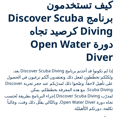
تستخدمون
برنامج Discover Scuba
Diving كرصيد تجاه
دورة Open Water
D
إذا لم تكونوا قد أخذتم برنامج Discover Scuba Diving بعد،
طّطون لفعل ذلك وتعتقدون أنّكم ترغبون في الحصول
على تأهيل لاحقاً، وضّحوا ذلك لمدرّبكم عند حجز تجربة Discover
Scuba Diving. مع هذه المعرفة بخططكم، يمكن
لمدرّب Discover Scuba Diving إجراء البرنامج بطريقة تُحتسب
تجاه دورة Open Water Diver، وبالتّالي يقلّل ذلك وقت، وغالباً
 التّأهيليّة.