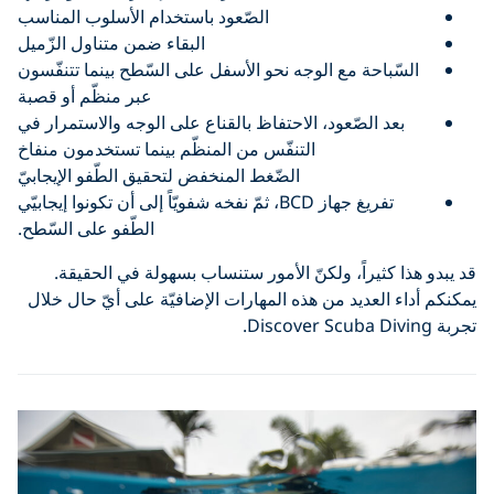
الصّعود باستخدام الأسلوب المناسب
البقاء ضمن متناول الزّميل
ّباحة مع الوجه نحو الأسفل على السّطح بينما تتنفّسون
عبر منظّم أو قصبة
عد الصّعود، الاحتفاظ بالقناع على الوجه والاستمرار في
التنفّس من المنظّم بينما تستخدمون منفاخ
الضّغط المنخفض لتحقيق الطّفو الإيجابيّ
تفريغ جهاز BCD، ثمّ نفخه شفويّاً إلى أن تكونوا إيجابيّي
الطّفو على السّطح.
 كثيراً، ولكنّ الأمور ستنساب بسهولة في الحقيقة.
 العديد من هذه المهارات الإضافيّة على أيّ حال خلال