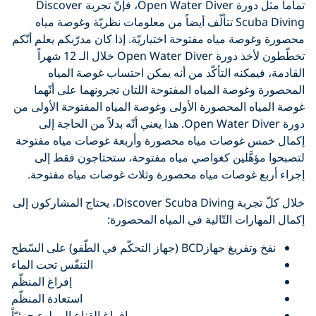
تماماً مثل دورة Open Water Diver، فإنّ تجربة Discover
Scuba Diving تتألّف أيضاً من معلومات نظريّة وغوصة مياه
ة مياه مفتوحة اختياريّة. إذا كان مدرّبكم يعلم أنّكم
تخطّطون لأخذ دورة Open Water Diver خلال الـ 12 شهراً
مكنه التأكّد من أنه يمكن احتساب غوصة المياه
وصة المياه المفتوحة اللتان تجرونهما على أنّهما
 المحصورة الأولى وغوصة المياه المفتوحة الأولى من
دورة Open Water Diver. هذا يعني أنّه بدلاً من الحاجة إلى
غوصات مياه محصورة وأربعة غوصات مياه مفتوحة
هَّلين كغواصي مياه مفتوحة، ستحتاجون فقط إلى
 غوصات مياه محصورة وثلاث غوصات مياه مفتوحة.
خلال كلّ تجربة Discover Scuba Diving، يحتاج المشاركون إلى
رات التّالية في المياه المحصورة:
BC (جهاز التحكّم في الطّفو) على السّطح
التنفّس تحت الماء
إفراغ المنظّم
استعادة المنظّم
إفراغ القناع المملوء جزئيّاً