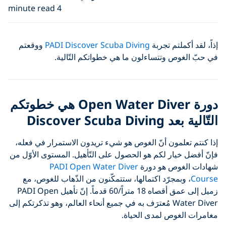
4 minute read
ملتم تجربة
PADI Discover Scuba Diving
ووقعتم
ص وتتساءلون ما هي خطواتكم التّالية.
دورة Open Water Diver هي خطوتكم
Discover Sc
لمون أنّ الغوص هو شيء تريدون الاستمرار في فعله،
يار لكم هو الحصول على التّأهيل. المستوى الأوّل من
غوص هو دورة
PADI Open Water Diver
بمجرّد اكتمالها، ستتمكّنون من الذّهاب للغوص، مع
زميل إلى عمق أقصاه 18 متراً/60 قدماً. إنّ تأهيل PADI Open
Water Diver مُعترَف به في جميع أنحاء العالم، وهو تذكرتكم إلى
غوص لمدى الحياة.