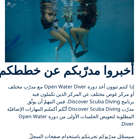
وا مدرّبكم عن خططكم
إذا كنتم تنوون أخذ دورة Open Water Diver مع مدرّب مختلف
ص مختلف عن المركز الذين تكملون فيه
برنامج Discover Scuba Diving، فمن المهمّ أن يوثّق
مدرّب Discover Scuba Diving أنّكم أكملتم المهارات الإضافيّة
المطلوبة لتعويض الجلسات الأولى من دورة Open Water
ّبوكم تجربتكم باستخدام صفحات السجلّ