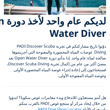
لديكم عام واحد لأخذ دورة Open
Water D
دوّنوا تاريخ مشاركتكم في تجربة PADI Discover Scuba
Di. غوصات المياه المحصورة والمفتوحة التي أجريتموها
صالحة لمدّة عام واحد. إذا بدأتم دورة Open Water Diver بعد
مضيّ أكثر من عام من إكمال تجربة Discover Scuba Diving،
لى إعادة إجراء غوصة المياه المحصورة الأولى
ه المفتوحة الأولى.
عدّون للاندفاع وبدء مغامرات غوص سكوبا؟ ابدؤوا
من خلال إيجاد مركز أو منتجع غوص PADI بالقرب منكم
أداة
PADI Dive Shop Locator
.