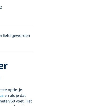
2
verliefd geworden
er
p
ste optie. Je
us
en als je dat
eter/60 voet. Het