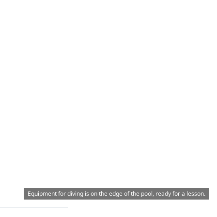
Equipment for diving is on the edge of the pool, ready for a lesson.