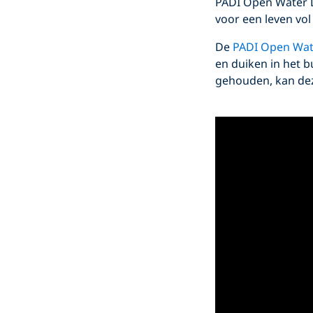
PADI Open Water D
voor een leven vo
De
PADI Open Wat
en duiken in het b
gehouden, kan dez