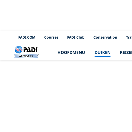
PADI Channels
PADI.COM
Courses
PADI Club
Conservation
Tra
HOOFDMENU
DUIKEN
REIZE