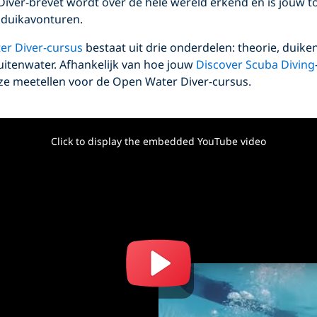
iver-brevet wordt over de hele wereld erkend en is jouw 
l duikavonturen.
er Diver-cursus
bestaat uit drie onderdelen: theorie, duike
uitenwater. Afhankelijk van hoe jouw
Discover Scuba Diving
e meetellen voor de Open Water Diver-cursus.
Click to display the embedded YouTube video