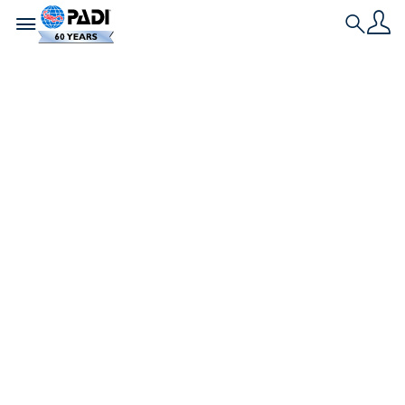
Toggle navigation
Search
Historia más reciente
7 extraños trabajos
que requieren una
certificación de
buceo
Desde buceadores comerciales en plataformas
petrolíferas hasta expertos en desactivación de