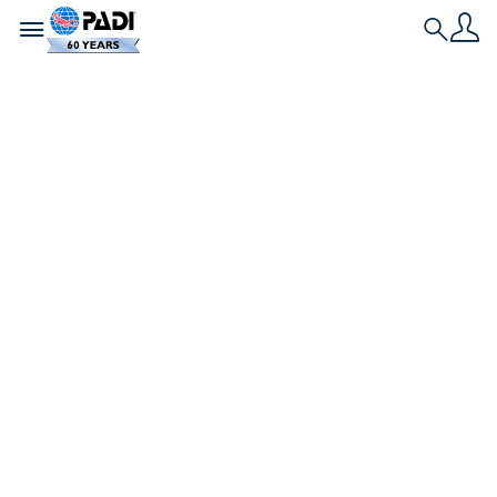
Toggle navigation
Search
L'ultima storia
Alcuni modi
semplici per
sostenere la
protezione della
fauna marina
È facile proteggere i nostri mari e sostenere la