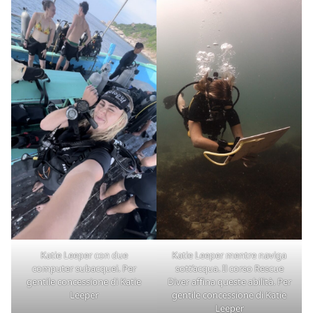
Katie Leeper con due
Katie Leeper mentre naviga
computer subacquei. Per
sott’acqua. Il corso Rescue
gentile concessione di Katie
Diver affina queste abilità. Per
Leeper
gentile concessione di Katie
Leeper