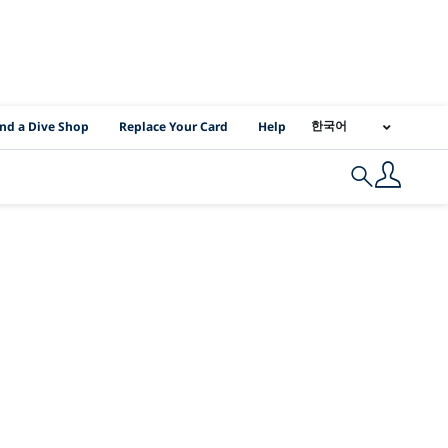
I Location Links
한국어
ind a Dive Shop
Replace Your Card
Help
Search