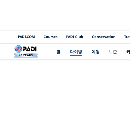
PADI Channels
PADI.COM
Courses
PADI Club
Conservation
Tra
홈
다이빙
여행
보존