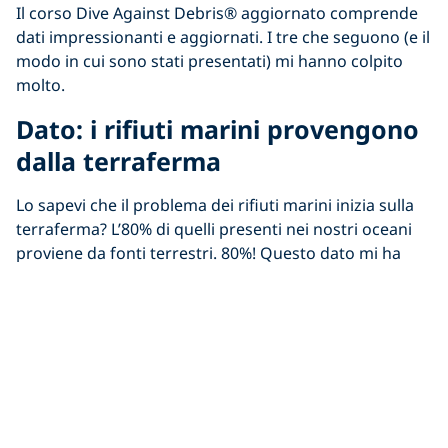
Il corso Dive Against Debris® aggiornato comprende
dati impressionanti e aggiornati. I tre che seguono (e il
modo in cui sono stati presentati) mi hanno colpito
molto.
Dato: i rifiuti marini provengono
dalla terraferma
Lo sapevi che il problema dei rifiuti marini inizia sulla
terraferma? L’80% di quelli presenti nei nostri oceani
proviene da fonti terrestri. 80%! Questo dato mi ha
fatto riflettere su come
modificare le mie abitudini
personali
per creare meno rifiuti e
utilizzare meno
plastica
.
Dato: esistono altri tipi di
sostanze inquinanti
Storicamente, si pensava che i processi naturali nei