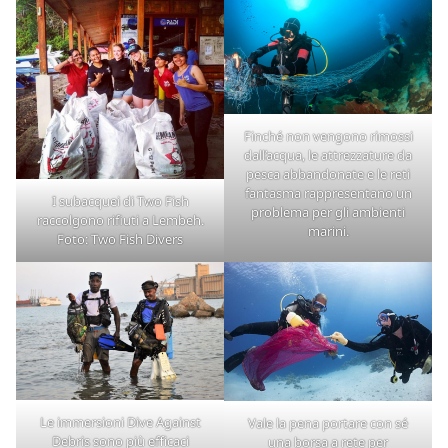
Finché non vengono rimossi
dall’acqua, le attrezzature da
pesca abbandonate e le reti
fantasma rappresentano un
I subacquei di Two Fish
problema per gli ambienti
raccolgono rifiuti a Lembeh.
marini.
Foto: Two Fish Divers
Le immersioni Dive Against
Vale la pena portare con sé
Debris sono più efficaci
una borsa a rete per