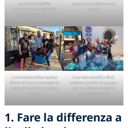
quando è possibile
trasportare i rifiuti marini
immergersi regolarmente
raccolti.
negli stessi punti per
registrare i cambiamenti.
Le immersioni Dive Against
Una volta raccolti i rifiuti,
Debris mi hanno permesso di
scattate una foto di gruppo
restituire qualcosa al nostro
per condividere la vostra
oceano.
storia PADI AWARE.
Foto di: Tiffany Duong
1. Fare la differenza a