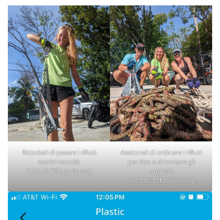
Ricordati di pesare i rifiuti
Assicurati di ordinare i rifiuti
marini raccolti.
per tipo e di contare gli
Foto di: Tiffany Duong
oggetti.
Foto di: Tiffany Duong