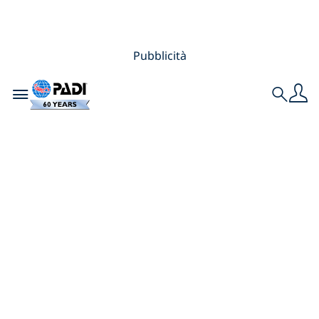
Pubblicità
Toggle navigation
Search
Pensi di conoscere
davvero Dive
Against Debris?