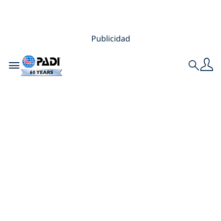
Publicidad
Toggle navigation
Search
Cómo convertir a
tus amigos en
buceadores para
tener siempre un