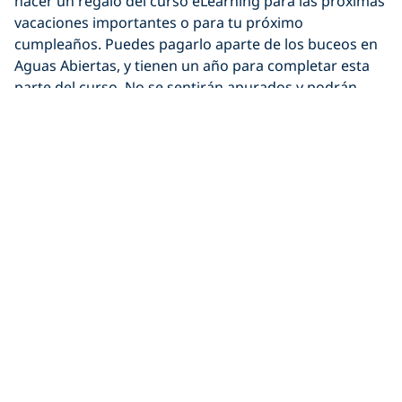
hacer un regalo del curso eLearning para las próximas
vacaciones importantes o para tu próximo
cumpleaños. Puedes pagarlo aparte de los buceos en
Aguas Abiertas, y tienen un año para completar esta
parte del curso. No se sentirán apurados y podrán
aprender a su propio ritmo.
Una vez que terminen la sección del libro, estarán
listos para comenzar su
curso PADI® Open Water
Diver
.
Cursos PADI eLearning