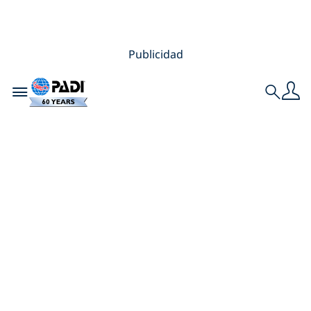
Publicidad
Toggle navigation
Search
5 razones para
convertirte en
Divemaster
(aunque no quieras