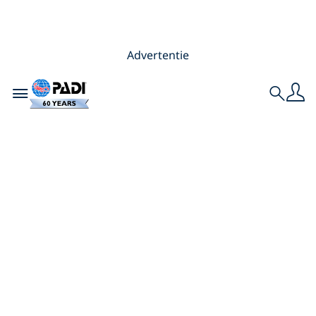
Advertentie
Toggle navigation
Search
5 redenen om
Divemaster te
worden (ook als je
niet als Divemaster