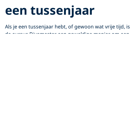
een tussenjaar
Als je een tussenjaar hebt, of gewoon wat vrije tijd, is
de cursus Divemaster een geweldige manier om een
paar weken door te brengen. Leef en duik ergens
waar het prachtig is en ontmoet mensen uit andere
delen van de wereld die ook van duiken houden. De
vriendschappen en herinneringen zullen je bijblijven
lang nadat je duikpak is opgedroogd.
Start nu de Divemaster-cursus
Divemaster versus
Master Scuba Diver