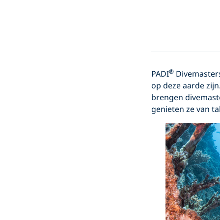
®
PADI
Divemasters
op deze aarde zijn
brengen divemast
genieten ze van ta