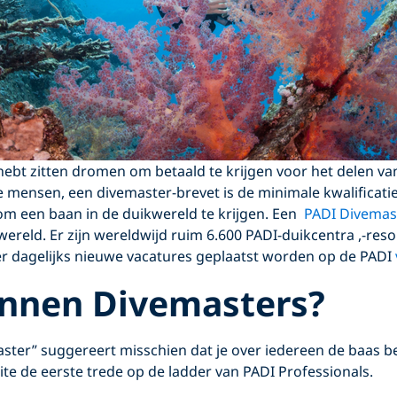
r hebt zitten dromen om betaald te krijgen voor het delen v
 mensen, een divemaster-brevet is de minimale kwalificatie
m een baan in de duikwereld te krijgen. Een
PADI Divemas
wereld. Er zijn wereldwijd ruim 6.600 PADI-duikcentra ,-reso
er dagelijks nieuwe vacatures geplaatst worden op de PADI
nnen Divemasters?
ster” suggereert misschien dat je over iedereen de baas b
eite de eerste trede op de ladder van PADI Professionals.