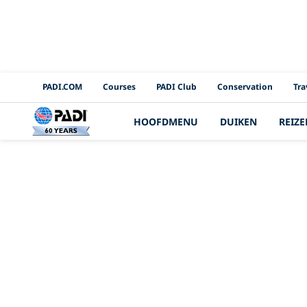
PADI Channels
PADI.COM
Courses
PADI Club
Conservation
Tra
HOOFDMENU
DUIKEN
REIZE