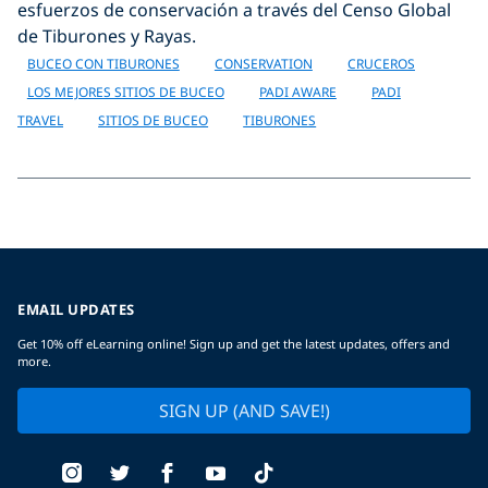
esfuerzos de conservación a través del Censo Global
de Tiburones y Rayas.
BUCEO CON TIBURONES
CONSERVATION
CRUCEROS
LOS MEJORES SITIOS DE BUCEO
PADI AWARE
PADI
TRAVEL
SITIOS DE BUCEO
TIBURONES
EMAIL UPDATES
Get 10% off eLearning online! Sign up and get the latest updates, offers and
more.
SIGN UP (AND SAVE!)