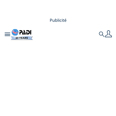
Publicité
Toggle navigation
Search
Interactions
responsables avec
la vie marine : les
choses à faire et à