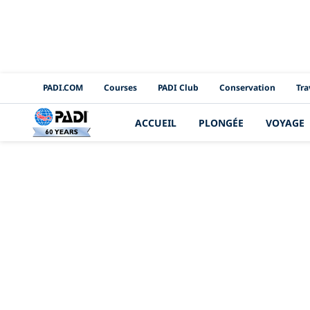
PADI Channels
PADI.COM
Courses
PADI Club
Conservation
Tra
ACCUEIL
PLONGÉE
VOYAGE