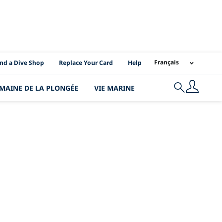
I Location Links
Français
ind a Dive Shop
Replace Your Card
Help
MAINE DE LA PLONGÉE
VIE MARINE
Search