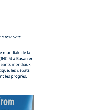
ion
Associate
é mondiale de la
(INC-5) à Busan en
igeants mondiaux
tique, les débats
nt les progrès.