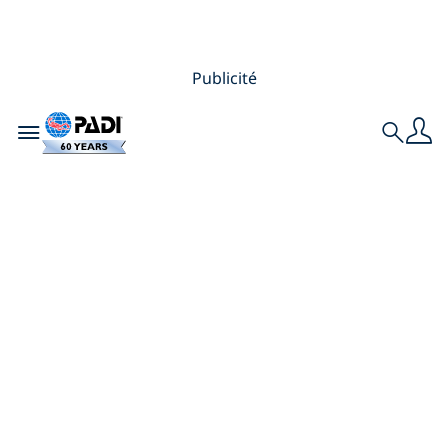
Publicité
Toggle navigation
Search
La communauté
des Porteurs du
flambeau de
l’Océan : célébrer
les plus grandes