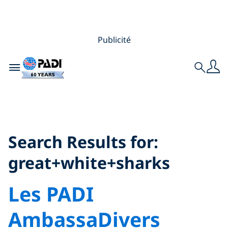
Publicité
Toggle navigation
Search
Search Results for:
great+white+sharks
Search Results for:
great+white+sharks
Les PADI
AmbassaDivers