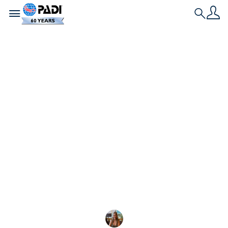
Toggle navigation
Search
Dernière histoire
Ce que c’est que
d’être une Mermaid
professionnelle
De plus en plus de gens découvrent le
mermaiding comme un moyen d'interagir avec
l'océan, et de plus en