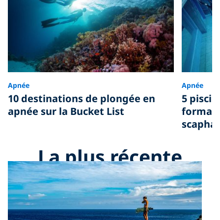
Apnée
Apnée
10 destinations de plongée en
5 pisci
apnée sur la Bucket List
formati
scaphan
La plus récente