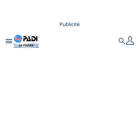
Publicité
Toggle navigation
Search
5 piscines
profondes pour la
formation PADI en
plongée