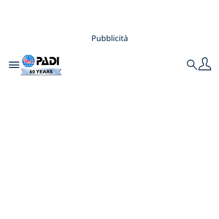
Pubblicità
Toggle navigation
Search
AWARE Week 2026:
crea il
cambiamento sia in
superficie che