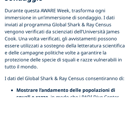
Durante questa AWARE Week, trasforma ogni
immersione in un’immersione di sondaggio. I dati
inviati al programma Global Shark & Ray Census
vengono verificati da scienziati dell’Università James
Cook. Una volta verificati, gli avvistamenti possono
essere utilizzati a sostegno della letteratura scientifica
e delle campagne politiche volte a garantire la
protezione delle specie di squali e razze vulnerabili in
tutto il mondo.
I dati del Global Shark & Ray Census consentiranno di:
Mostrare l’andamento delle popolazioni di
squali e razze
, in modo che i PADI Dive Center
possano avvalersi di dati scientifici per
promuovere i siti di immersione ricchi di squali e
razze.
Aiutare i governi a monitorare e
rispettare i