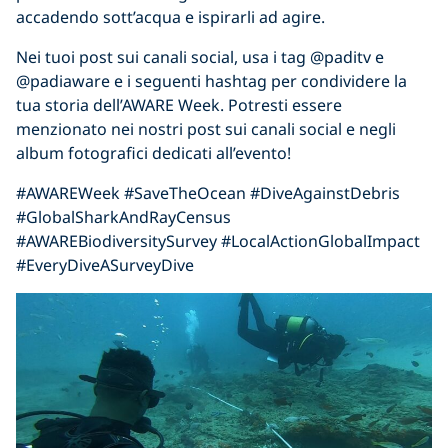
accadendo sott’acqua e ispirarli ad agire.
Nei tuoi post sui canali social, usa i tag @paditv e
@padiaware e i seguenti hashtag per condividere la
tua storia dell’AWARE Week. Potresti essere
menzionato nei nostri post sui canali social e negli
album fotografici dedicati all’evento!
#AWAREWeek #SaveTheOcean #DiveAgainstDebris
#GlobalSharkAndRayCensus
#AWAREBiodiversitySurvey #LocalActionGlobalImpact
#EveryDiveASurveyDive