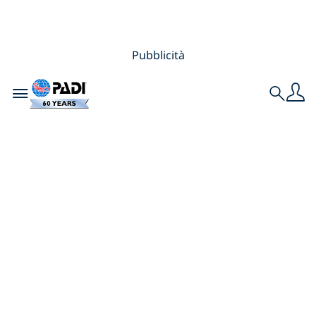
Pubblicità
Toggle navigation
Search
Le prime
immersioni nel
Musandam, in
Oman: una storia