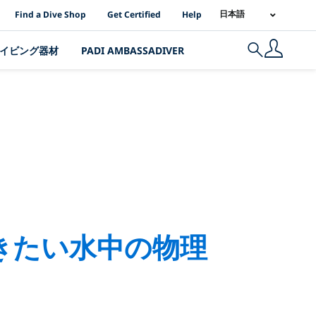
PADI Location Links
日本語
Find a Dive Shop
Get Certified
Help
イビング器材
PADI AMBASSADIVER
Search
ipment
きたい水中の物理