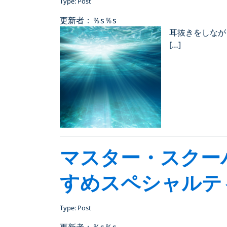
Type: Post
更新者：％s
％s
耳抜きをしなが
[…]
マスター・スクー
すめスペシャルテ
Type: Post
更新者：％s
％s