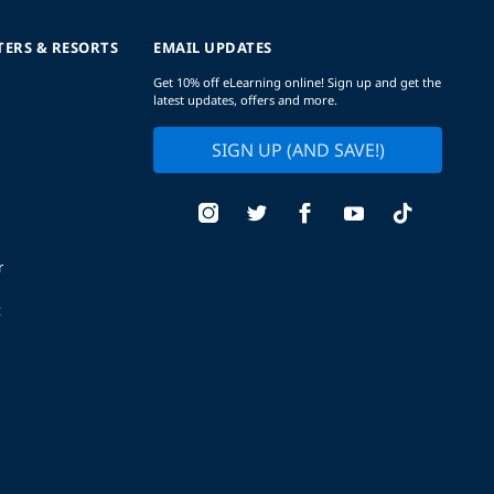
TERS & RESORTS
EMAIL UPDATES
Get 10% off eLearning online! Sign up and get the
latest updates, offers and more.
SIGN UP (AND SAVE!)
r
t