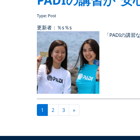
Type: Post
更新者：％s
％s
「PADIの講
Next page
1
2
3
»