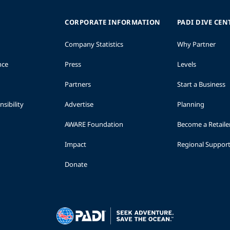
CORPORATE INFORMATION
PADI DIVE CEN
Company Statistics
Why Partner
nce
Press
Levels
Partners
Start a Business
sibility
Advertise
Planning
AWARE Foundation
Become a Retaile
Impact
Regional Suppor
Donate