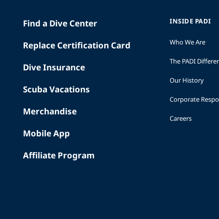
INSIDE PADI
Find a Dive Center
Who We Are
Replace Certification Card
The PADI Differe
Dive Insurance
Our History
Scuba Vacations
Corporate Respon
Merchandise
Careers
Mobile App
Affiliate Program