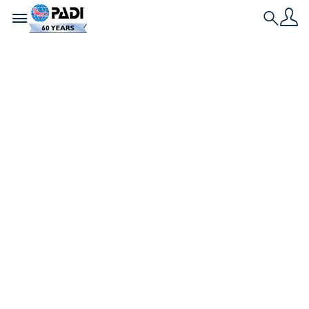
Toggle navigation
Search
ダイバーのための新
年の抱負リスト
新しい年が始まると、「今年こそ〇〇しよ