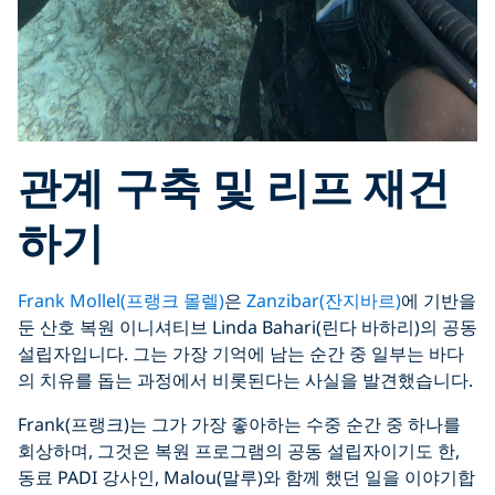
관계 구축 및 리프 재건
하기
Frank Mollel(프랭크 몰렐)
은
Zanzibar(잔지바르)
에
기반을
둔 산호 복원 이니셔티브 Linda Bahari(린다 바하리)의 공동
설립자입니다. 그는 가장 기억에 남는 순간 중 일부는 바다
의 치유를 돕는 과정에서 비롯된다는 사실을 발견했습니다.
Frank(프랭크)는 그가 가장 좋아하는 수중 순간 중 하나를
회상하며, 그것은 복원 프로그램의 공동 설립자이기도 한,
동료 PADI 강사인, Malou(말루)와 함께 했던 일을 이야기합