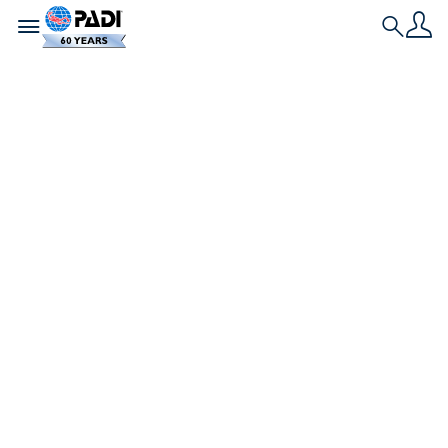
Toggle navigation
Search
최신 스토리
PADI Rebreather
Diver(리브리더다이
버) 되기
리브리더는 테크니컬 다이버들과 군용을 위한 것이었
지만, 그 모든 것이 바뀌었습니다. 여기에서 리브리더에
대해 알아보세요.