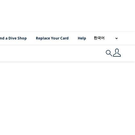
I Location Links
한국어
ind a Dive Shop
Replace Your Card
Help
Search