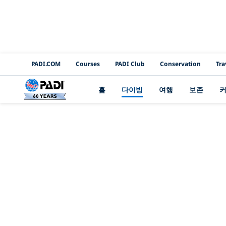
PADI Channels
PADI.COM
Courses
PADI Club
Conservation
Tra
홈
다이빙
여행
보존