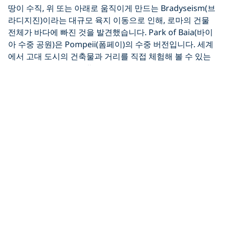
땅이 수직, 위 또는 아래로 움직이게 만드는 Bradyseism(브
라디지진)이라는 대규모 육지 이동으로 인해, 로마의 건물
전체가 바다에 빠진 것을 발견했습니다. Park of Baia(바이
아 수중 공원)은 Pompeii(폼페이)의 수중 버전입니다. 세계
에서 고대 도시의 건축물과 거리를 직접 체험해 볼 수 있는
곳은 많지 않습니다. Villa a Protiro(프로티로 빌라)는 의심
할 여지 없이 그 공원의 하이라이트입니다. 그 빌라에는 거
의 완벽한 상태의 대형 흑백 기하학적 모자이크 바닥이 있습
니다.
이곳의 다이빙 조건은 다양할 수 있으며 큰 해류나 너울이
모래 바닥을 방해하여 시야가 좋지 않지만, 잔잔한 날에는
웅장할 수 있습니다. 만약 여러분이 여행 목록에 이탈리아가
있다면, 전 세계에 이와 같은 곳은 없으므로 이 사이트를 꼭
방문해보세요.
수중 도시 Baia(바이아) 발견에 대해 더 자세히 알아보려면:
PADI 블로그에서
Baia(바이아) 수중 고고학 공원 탐험하기
를 확인하세요.