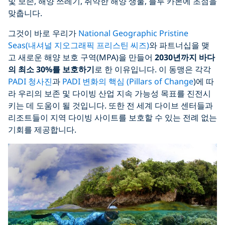
및 보존, 해양 쓰레기, 취약한 해양 생물, 블루 카본에 초점을
맞춥니다.
그것이 바로 우리가
National Geographic Pristine
Seas(내셔널 지오그래픽 프리스틴 씨즈)
와 파트너십을 맺
고 새로운 해양 보호 구역(MPA)을 만들어
2030년까지 바다
의 최소 30%를 보호하기
로 한 이유입니다. 이 동맹은 각각
PADI 청사진
과
PADI 변화의 핵심 (Pillars of Change
)에 따
라 우리의 보존 및 다이빙 산업 지속 가능성 목표를 진전시
키는 데 도움이 될 것입니다. 또한 전 세계 다이브 센터들과
리조트들이 지역 다이빙 사이트를 보호할 수 있는 전례 없는
기회를 제공합니다.