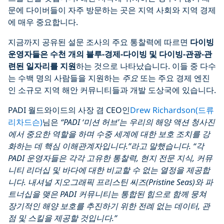
문에 다이버들이 자주 방문하는 곳은 지역 사회와 지역 경제
에 매우 중요합니다.
지금까지 공유된 설문 조사의 주요 통찰력에 따르면
다이빙
운영자들은 수천 개의 블루
-경제-다이빙 및 다이빙-관광-관
련된 일자리를 지원
하는 것으로 나타났습니다. 이들 중 다수
는 수백 명의 사람들을 지원하는
주요
또는 주요 경제 엔진
인 소규모 지역 해안 커뮤니티들과 개발 도상국에 있습니다.
PADI 월드와이드의 사장 겸 CEO인
Drew Richardson(드류
리차드슨)
님은
“PADI ‘미션 허브’는 우리의 해양 액션 청사진
에서 중요한 역할을 하며 수중 세계에 대한 보호 조치를 강
화하는 데 핵심 이해관계자입니다.”라고 말했습니다. “각
PADI 운영자들은 각각 고유한 통찰력, 현지 전문 지식, 커뮤
니티 리더십 및 바다에 대한 비교할 수 없는 열정을 제공합
니다. 내셔널 지오그래픽 프리스틴 씨즈(Pristine Seas)와 파
트너십을 맺은 PADI 커뮤니티는 통합된 힘으로 함께 뭉쳐
장기적인 해양 보호를 추진하기 위한 전례 없는 데이터, 관
점 및 스킬을 제공할 것입니다.”