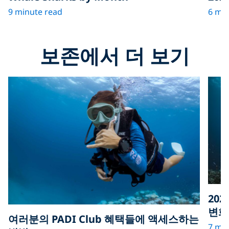
9 minute read
6 min
보존에서 더 보기
202
변화
여러분의 PADI Club 혜택들에 액세스하는
7 min