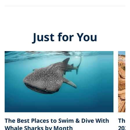
Just for You
The Best Places to Swim & Dive With
The 
Whale Sharks by Month
202