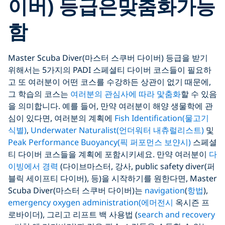
이버
)
등급은
맞춤화
가능
함
Master Scuba Diver(마스터 스쿠버 다이버) 등급을 받기
위해서는 5가지의 PADI 스페셜티 다이버 코스들이 필요하
고 또 여러분이 어떤 코스를 수강하든 상관이 없기 때문에,
그 학습의 코스는
여러분의 관심사에 따라 맟춤화
할 수 있음
을 의미합니다. 예를 들어, 만약 여러분이 해양 생물학에 관
심이 있다면, 여러분의 계획에
Fish Identification(물고기
식별)
,
Underwater Naturalist(언더워터 내츄럴리스트)
및
Peak Performance Buoyancy(픽 퍼포먼스 보얀시)
스페셜
티 다이버 코스들을 계획에 포함시키세요. 만약 여러분이
다
이빙에서 경력
(다이브마스터, 강사, public safety diver(퍼
블릭 세이프티 다이버), 등)을 시작하기를 원한다면, Master
Scuba Diver(마스터 스쿠버 다이버)는
navigation
(
항법
),
emergency oxygen administration(에머전시
옥시즌 프
로바이더), 그리고 리프트 백 사용법 (
search and recovery