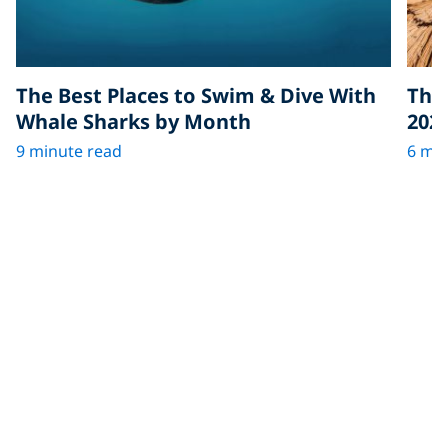
The Best Places to Swim & Dive With
The 
Whale Sharks by Month
202
9 minute read
6 min
更多關於潛水的文章