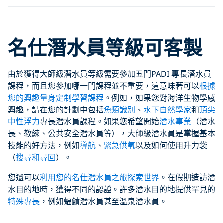
Click to display the embedded
名仕
潛水員等級可客製
YouTube video
由於獲得大師級潛水員等級需要參加五門PADI 專長潛水員
課程，而且您參加哪一門課程並不重要，這意味著可以
根據
您的興趣量身定制學習課程
。例如，如果您對海洋生物學感
興趣，請在您的計劃中包括
魚類識別
、
水下自然學家
和
頂尖
中性浮力
專長潛水員課程。如果您希望開始
潛水事業
（潛水
長、教練、公共安全潛水員等），大師級潛水員是掌握基本
技能的好方法，例如
導航
、
緊急供氧
以及如何使用升力袋
（
搜尋和尋回
）。
您還可以
利用您的名仕潛水員之旅探索世界
。在假期造訪潛
水目的地時，獲得不同的認證。許多潛水目的地提供罕見的
特殊專長
，例如蝠鱝潛水員甚至溫泉潛水員。