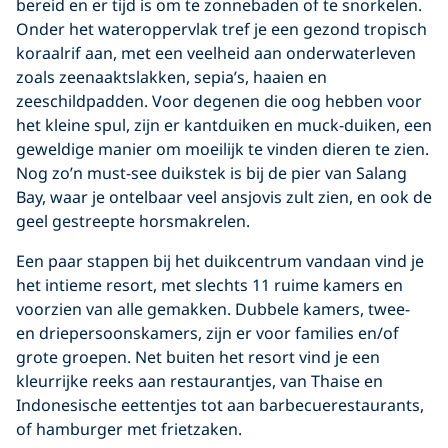
bereid en er tijd is om te zonnebaden of te snorkelen.
Onder het wateroppervlak tref je een gezond tropisch
koraalrif aan, met een veelheid aan onderwaterleven
zoals zeenaaktslakken, sepia’s, haaien en
zeeschildpadden. Voor degenen die oog hebben voor
het kleine spul, zijn er kantduiken en muck-duiken, een
geweldige manier om moeilijk te vinden dieren te zien.
Nog zo’n must-see duikstek is bij de pier van Salang
Bay, waar je ontelbaar veel ansjovis zult zien, en ook de
geel gestreepte horsmakrelen.
Een paar stappen bij het duikcentrum vandaan vind je
het intieme resort, met slechts 11 ruime kamers en
voorzien van alle gemakken. Dubbele kamers, twee-
en driepersoonskamers, zijn er voor families en/of
grote groepen. Net buiten het resort vind je een
kleurrijke reeks aan restaurantjes, van Thaise en
Indonesische eettentjes tot aan barbecuerestaurants,
of hamburger met frietzaken.