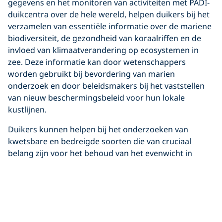
gegevens en het monitoren van activiteiten met PADI-
duikcentra over de hele wereld, helpen duikers bij het
verzamelen van essentiële informatie over de mariene
biodiversiteit, de gezondheid van koraalriffen en de
invloed van klimaatverandering op ecosystemen in
zee. Deze informatie kan door wetenschappers
worden gebruikt bij bevordering van marien
onderzoek en door beleidsmakers bij het vaststellen
van nieuw beschermingsbeleid voor hun lokale
kustlijnen.
Duikers kunnen helpen bij het onderzoeken van
kwetsbare en bedreigde soorten die van cruciaal
belang zijn voor het behoud van het evenwicht in
mariene ecosystemen, bij het herstellen van habitats
met blauwe koolstof zoals zeegras of mangroves, of
bij koraalmonitoringsprojecten die helpen bij het
voorspellen en voorkomen van koraalverbleking. PADI-
duikers vervullen een cruciale rol bij oceaanbehoud en