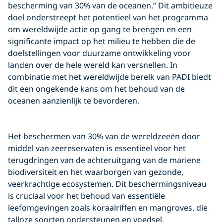
bescherming van 30% van de oceanen.” Dit ambitieuze
doel onderstreept het potentieel van het programma
om wereldwijde actie op gang te brengen en een
significante impact op het milieu te hebben die de
doelstellingen voor duurzame ontwikkeling voor
landen over de hele wereld kan versnellen. In
combinatie met het wereldwijde bereik van PADI biedt
dit een ongekende kans om het behoud van de
oceanen aanzienlijk te bevorderen.
Click to display the embedded
Het beschermen van 30% van de wereldzeeën door
YouTube video
middel van zeereservaten is essentieel voor het
terugdringen van de achteruitgang van de mariene
biodiversiteit en het waarborgen van gezonde,
veerkrachtige ecosystemen. Dit beschermingsniveau
is cruciaal voor het behoud van essentiële
leefomgevingen zoals koraalriffen en mangroves, die
talloze soorten ondersteunen en voedsel,