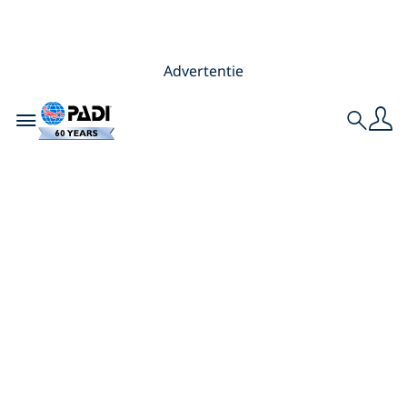
Advertentie
Toggle navigation
Search
Van passie tot
behoud: PADI-
duikers spelen een
belangrijke rol bij