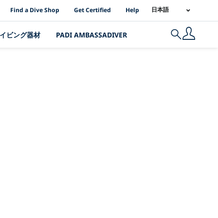
PADI Location Links
日本語
Find a Dive Shop
Get Certified
Help
イビング器材
PADI AMBASSADIVER
Search