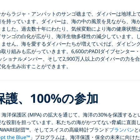
テからラジャ・アンパットのサンゴ礁まで、ダイバーは地球上
権を持っています。ダイバーは、海の中の風景を見ながら、海
きました。過去数十年にわたり、気候変動により海の健康状態
てサンゴの白化が広がり、海洋生物多様性の減少しています。
りません。海を愛するダイバーたちが増えていけば、ダイビン
り組みも広がっていきます。6,600のPADIダイブセンター・リ
ェッショナルメンバー、そして2,900万人以上のダイバーの力を
変化を生み出すことができます。
保護、100%の参加
、海洋保護区 (MPA) の拡大を通じて、海洋の30%を保護すると
要な役割を担っています。私たちの海がかつてない脅威に直面
DI AWARE財団™、そしてスイスの高級時計ブランド
ブランパン
と
pt the Blue™
」プログラムは、海洋保護・保全の未来に向けた