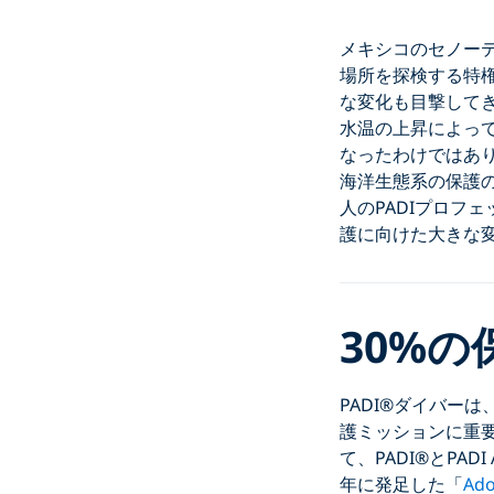
メキシコのセノー
場所を探検する特
な変化も目撃して
水温の上昇によっ
なったわけではあ
海洋生態系の保護の取
人のPADIプロフ
護に向けた大きな
30%の
PADI®ダイバーは
護ミッションに重
て、PADI®とPA
年に発足した「
Ado