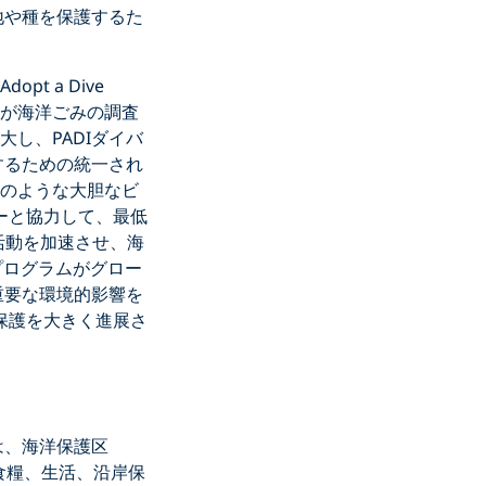
地や種を保護するた
pt a Dive
ィが海洋ごみの調査
大し、PADIダイバ
するための統一され
次のような大胆なビ
ーと協力して、最低
保全活動を加速させ、海
プログラムがグロー
重要な環境的影響を
保護を大きく進展さ
は、海洋保護区
の食糧、生活、沿岸保