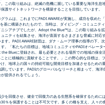
す。この取り組みは、絶滅の危機に瀕している重要な海洋生息
洋保護サイトネットワークを構築することを目指しています。
ueプログラムは、これまでにPADI AWAREが実施し、成功を収めた「Ado
チブを基に構築されたもので、当時は、ダイビング・コミュニテ
シアチブでしたが、Adopt the Blue™は、この取り組みを拡
ミュニティを結集させ、海洋が直面するさまざまな脅威に対応
ます。PADI AWARE財団は、ダナ・ムーア理事の指導の下、
す。「私たちの目標は、地域コミュニティやPADIオペレータ
dopt the Blueに登録され、最も必要とされる場所での地域の
することに積極的に貢献することです。」この野心的な目標は、
かけ、地球上の国々の持続可能な開発目標を加速させるための
調しています。PADIのグローバルなリーチと相まって、海洋
会が提供されるでしょう。
Click to display the embedded YouTube video
減少を回復させ、健全で回復力のある生態系を確保するために
て海の30％を保護することは不可欠です。多くの種を支え、人々