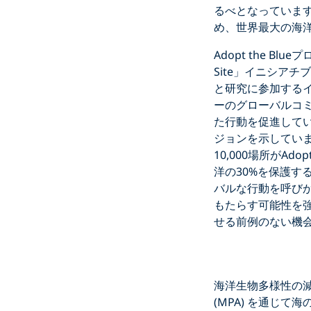
るべとなっていま
め、世界最大の海
Adopt the Bl
Site」イニシア
と研究に参加するイニ
ーのグローバルコ
た行動を促進してい
ジョンを示していま
10,000場所がA
洋の30%を保護
バルな行動を呼び
もたらす可能性を強
せる前例のない機
海洋生物多様性の
(MPA) を通じ