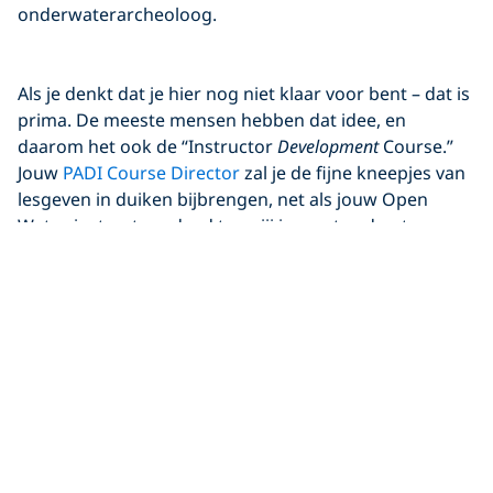
onderwaterarcheoloog.
Click to display the embedded
Als je denkt dat je hier nog niet klaar voor bent – dat is
YouTube video
prima. De meeste mensen hebben dat idee, en
daarom het ook de “Instructor
Development
Course.”
Jouw
PADI Course Director
zal je de fijne kneepjes van
lesgeven in duiken bijbrengen, net als jouw Open
Water-instructeur deed toen jij je eerste ademteugen
onderwater haalde.
Naar de mening van deze auteur is de
Open Water
Diver-cursus®
een stuk moeilijker dan de IDC.
Aan het begin van de Open Water Diver-cursus
start je met nul kennis.
Als je aan de IDC begint, weet je al hoe je moet
duiken. In de cursus leer je hoe je jouw kennis op
anderen kunt overbrengen.