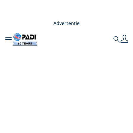
Advertentie
Toggle navigation
Search
De top-4 aan fabels
over
duikinstructeur