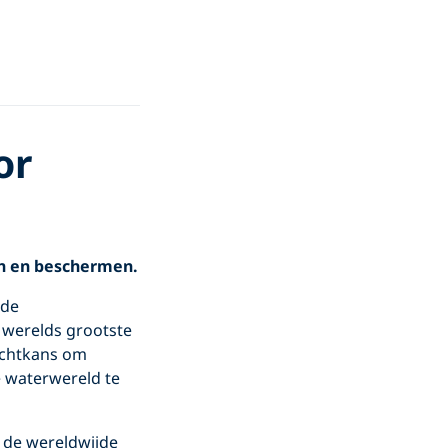
or
en en beschermen.
nde
 werelds grootste
achtkans om
e waterwereld te
t de wereldwijde