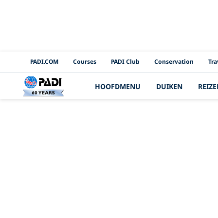
PADI Channels
PADI.COM
Courses
PADI Club
Conservation
Tra
HOOFDMENU
DUIKEN
REIZE